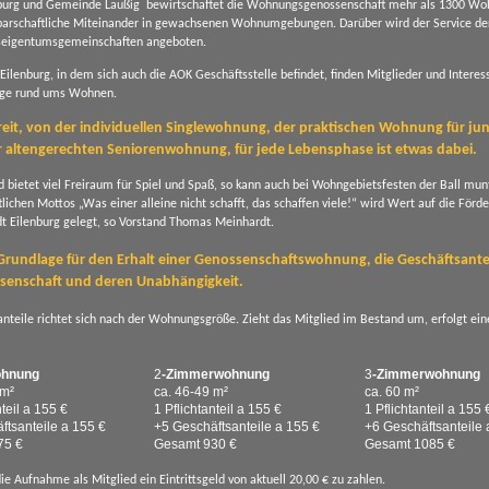
enburg und Gemeinde Laußig bewirtschaftet die Wohnungsgenossenschaft mehr als 1300 Wo
hbarschaftliche Miteinander in gewachsenen Wohnumgebungen. Darüber wird der Service de
eigentumsgemeinschaften angeboten.
lenburg, in dem sich auch die AOK Geschäftsstelle befindet, finden Mitglieder und Interes
ange rund ums Wohnen.
breit, von der individuellen Singlewohnung, der praktischen Wohnung für ju
 altengerechten Seniorenwohnung, für jede Lebensphase ist etwas dabei.
bietet viel Freiraum für Spiel und Spaß, so kann auch bei Wohngebietsfesten der Ball munt
chen Mottos „Was einer alleine nicht schafft, das schaffen viele!“ wird Wert auf die Förd
dt Eilenburg gelegt, so Vorstand Thomas Meinhardt.
e Grundlage für den Erhalt einer Genossenschaftswohnung, die Geschäftsantei
ssenschaft und deren Unabhängigkeit.
nteile richtet sich nach der Wohnungsgröße. Zieht das Mitglied im Bestand um, erfolgt ei
ohnung
2
-Zimmerwohnung
3
-Zimmerwohnung
 m²
ca. 46-49 m²
ca. 60 m²
nteil a 155 €
1 Pflichtanteil a 155 €
1 Pflichtanteil a 155 
ftsanteile a 155 €
+5 Geschäftsanteile a 155 €
+6 Geschäftsanteile 
75 €
Gesamt 930 €
Gesamt 1085 €
ie Aufnahme als Mitglied ein Eintrittsgeld von aktuell 20,00 € zu zahlen.