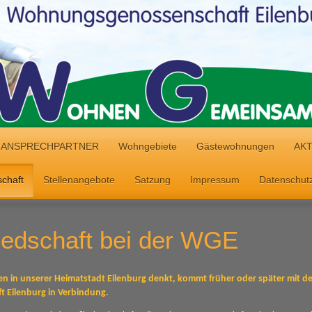
ANSPRECHPARTNER
Wohngebiete
Gästewohnungen
AK
schaft
Stellenangebote
Satzung
Impressum
Datenschutz
liedschaft bei der WGE
n in unserer Heimatstadt Eilenburg denkt, kommt früher oder später mit de
Eilenburg in Verbindung.