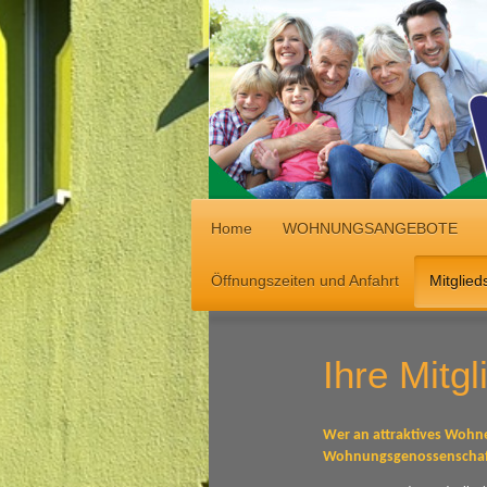
Home
WOHNUNGSANGEBOTE
Öffnungszeiten und Anfahrt
Mitglied
Ihre Mitg
Wer an attraktives Wohne
Wohnungsgenossenschaft 