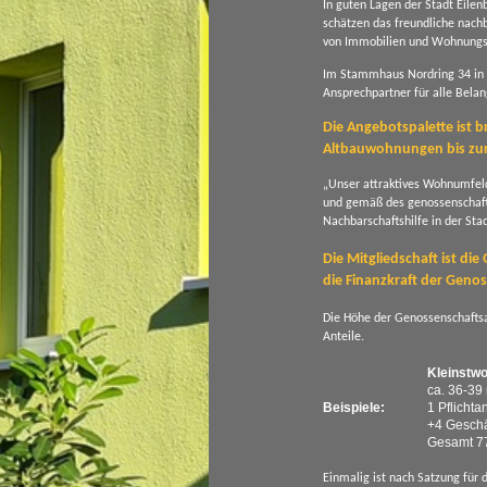
In guten Lagen der Stadt Eil
schätzen das freundliche nac
von Immobilien und Wohnungs
Im Stammhaus Nordring 34 in Ei
Ansprechpartner für alle Bel
Die Angebotspalette ist 
Altbauwohnungen bis zur
„Unser attraktives Wohnumfeld 
und gemäß des genossenschaftli
Nachbarschaftshilfe in der Sta
Die Mitgliedschaft ist di
die Finanzkraft der Geno
Die Höhe der Genossenschaftsa
Anteile.
Kleinstw
ca. 36-39
Beispiele:
1 Pflichta
+4 Geschä
Gesamt 7
Einmalig ist nach Satzung für d