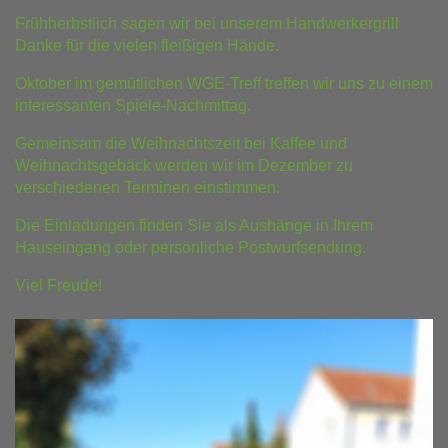
Frühherbstlich sagen wir bei unserem Handwerkergrill
Danke für die vielen fleißigen Hände.
Oktober im gemütlichen WGE-Treff treffen wir uns zu einem
interessanten Spiele-Nachmittag.
Gemeinsam die Weihnachtszeit bei Kaffee und
Weihnachtsgebäck werden wir im Dezember zu
verschiedenen Terminen einstimmen.
Die Einladungen finden Sie als Aushänge in Ihrem
Hauseingang oder persönliche Postwurfsendung.
Viel Freude!